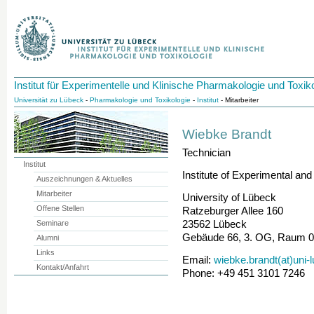
Institut für Experimentelle und Klinische Pharmakologie und Toxik
Universität zu Lübeck
-
Pharmakologie und Toxikologie
-
Institut
- Mitarbeiter
Wiebke Brandt
Technician
Institut
Institute of Experimental an
Auszeichnungen & Aktuelles
Mitarbeiter
University of Lübeck
Offene Stellen
Ratzeburger Allee 160
Seminare
23562 Lübeck
Gebäude 66, 3. OG, Raum 
Alumni
Links
Email:
wiebke.brandt(at)uni-
Kontakt/Anfahrt
Phone: +49 451 3101 7246