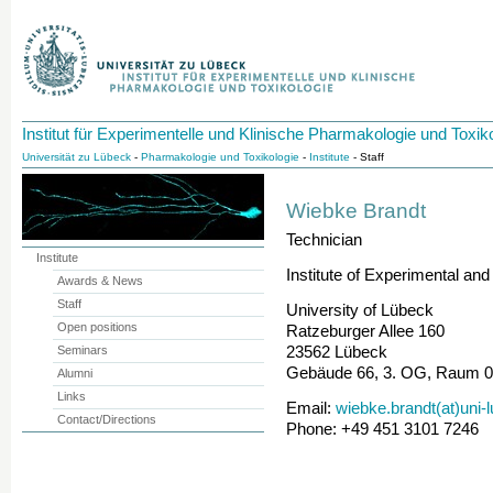
Institut für Experimentelle und Klinische Pharmakologie und Toxik
Universität zu Lübeck
-
Pharmakologie und Toxikologie
-
Institute
- Staff
Wiebke Brandt
Technician
Institute
Institute of Experimental an
Awards & News
Staff
University of Lübeck
Open positions
Ratzeburger Allee 160
Seminars
23562 Lübeck
Gebäude 66, 3. OG, Raum 
Alumni
Links
Email:
wiebke.brandt(at)uni-
Contact/Directions
Phone: +49 451 3101 7246