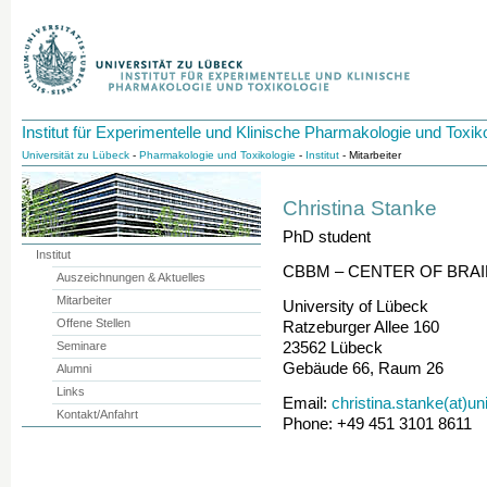
Institut für Experimentelle und Klinische Pharmakologie und Toxik
Universität zu Lübeck
-
Pharmakologie und Toxikologie
-
Institut
- Mitarbeiter
Christina Stanke
PhD student
Institut
CBBM – CENTER OF BRAI
Auszeichnungen & Aktuelles
Mitarbeiter
University of Lübeck
Offene Stellen
Ratzeburger Allee 160
Seminare
23562 Lübeck
Gebäude 66, Raum 26
Alumni
Links
Email:
christina.stanke(at)un
Kontakt/Anfahrt
Phone: +49 451 3101 8611