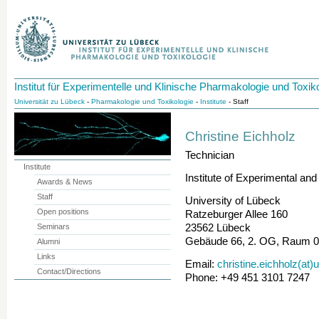
Institut für Experimentelle und Klinische Pharmakologie und Toxik
Universität zu Lübeck
-
Pharmakologie und Toxikologie
-
Institute
- Staff
Christine Eichholz
Technician
Institute
Institute of Experimental an
Awards & News
Staff
University of Lübeck
Open positions
Ratzeburger Allee 160
Seminars
23562 Lübeck
Gebäude 66, 2. OG, Raum 
Alumni
Links
Email:
christine.eichholz(at)
Contact/Directions
Phone: +49 451 3101 7247